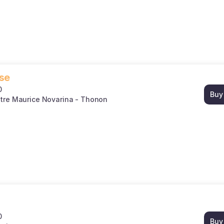
se
0
Buy
tre Maurice Novarina - Thonon
0
Buy