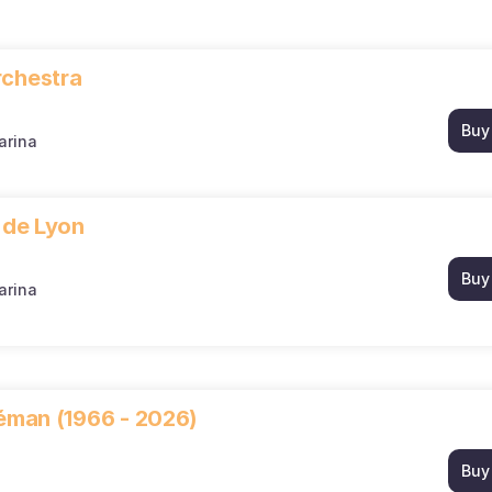
rchestra
Buy
arina
 de Lyon
Buy
arina
Léman (1966 - 2026)
Buy