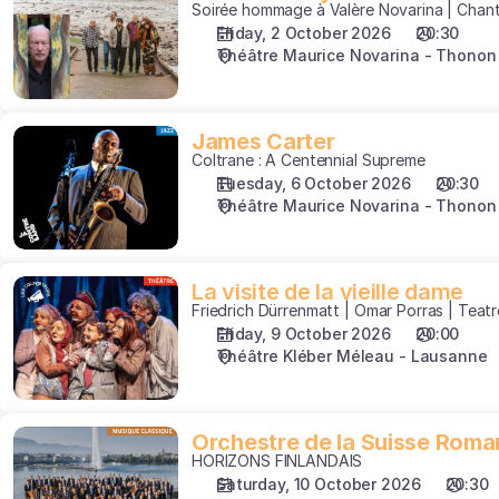
Soirée hommage à Valère Novarina | Chan
Lévy
Friday, 2 October 2026
20:30
Théâtre Maurice Novarina - Thonon
James
James Carter
Coltrane : A Centennial Supreme
Carter
Tuesday, 6 October 2026
20:30
Théâtre Maurice Novarina - Thonon
La
La visite de la vieille dame
Friedrich Dürrenmatt | Omar Porras | Teat
visite
Friday, 9 October 2026
20:00
de
Théâtre Kléber Méleau - Lausanne
la
vieille
dame
Orchestre
Orchestre de la Suisse Rom
HORIZONS FINLANDAIS
de
Saturday, 10 October 2026
20:30
la