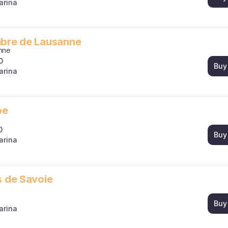
arina
mbre de Lausanne
nne
0
Buy
arina
pe
0
Buy
arina
s de Savoie
Buy
arina