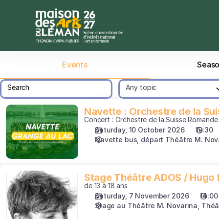
Schedule
of
events
-
Maison
des
Events
Seaso
Arts
du
Search
Any topic
Léman
11
Navette
Navette : Orchestre de la S
products
Concert : Orchestre de la Suisse Romande
:
listed
Saturday, 10 October 2026
19:30
Orchestre
Navette bus, départ Théâtre M. Nov
de
la
Suisse
Romande
Stage
Stage Théâtre ADOS / Hugo 
de 13 à 18 ans
Théâtre
Saturday, 7 November 2026
14:00
ADOS
Stage au Théâtre M. Novarina
Théâ
/
Hugo