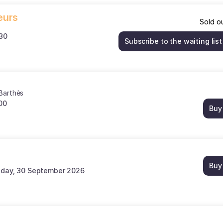
eurs
Sold o
:30
Subscribe to the waiting list
 Barthès
00
Buy
Buy
day, 30 September 2026