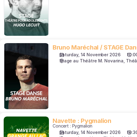
Lecuit
Bruno
Bruno Maréchal / STAGE Dan
Maréchal
Saturday, 14 November 2026
10:0
/
Stage au Théâtre M. Novarina
Théâ
STAGE
Danse
Navette
Navette : Pygmalion
Concert : Pygmalion
:
Saturday, 14 November 2026
19:3
Pygmalion