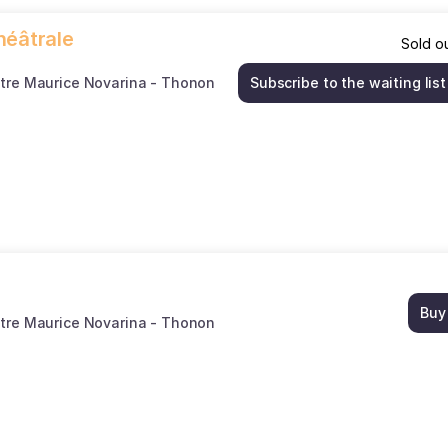
héâtrale
Sold o
tre Maurice Novarina - Thonon
Subscribe to the waiting list
Buy
tre Maurice Novarina - Thonon