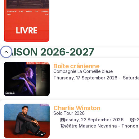
Arts
du
Léman
(1966
-
2026)
SAISON 2026-2027
Boîte
Boîte crânienne
Compagnie La Corneille bleue
crânienne
Thursday, 17 September 2026
Saturd
Charlie
Charlie Winston
Solo Tour 2026
Winston
Tuesday, 22 September 2026
20:
Théâtre Maurice Novarina - Thonon