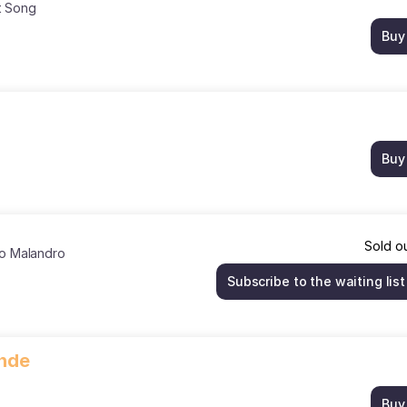
t Song
Buy
Buy
Sold o
ro Malandro
Subscribe to the waiting list
ande
Buy