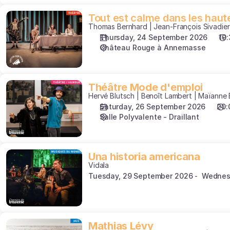
Tout
Tout est calme dans les haut
Thomas Bernhard | Jean-François Sivadier
est
Thursday, 24 September 2026
19
calme
Château Rouge à Annemasse
dans
les
hauteurs
Théâtre
Théâtre Mode d'emploi
Hervé Blutsch | Benoît Lambert | Maïanne
Mode
Saturday, 26 September 2026
20:
d'emploi
Salle Polyvalente - Draillant
Una
Una historia americana
Vidala
historia
Tuesday, 29 September 2026
Wednes
americana
Mathias
Mathias Lévy