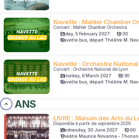
Navette
Navette : Mahler Chamber O
Concert : Mahler Chamber Orchestra
:
Friday, 5 February 2027
19:30
Mahler
Navette bus, départ Théâtre M. Nov
Chamber
Orchestra
Navette
Navette : Orchestre National
Concert : Orchestre National de Lyon
:
Saturday, 6 March 2027
19:30
Orchestre
Navette bus, départ Théâtre M. Nov
National
de
Lyon
60 ANS
LIVRE
LIVRE : Maison des Arts du 
Disponible à partir de septembre 2026
:
Wednesday, 30 June 2027
10:00
Maison
Théâtre Maurice Novarina - Thonon
des