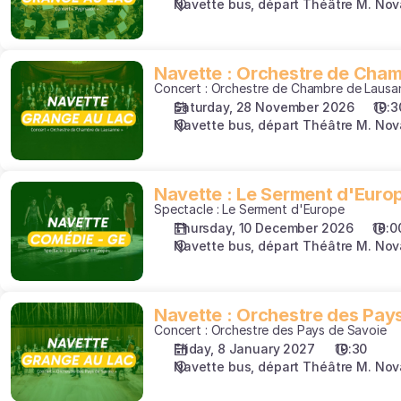
Navette bus, départ Théâtre M. Nov
Navette
Navette : Orchestre de Cha
Concert : Orchestre de Chambre de Lausa
:
Saturday, 28 November 2026
19:3
Orchestre
Navette bus, départ Théâtre M. Nov
de
Chambre
de
Lausanne
Navette
Navette : Le Serment d'Euro
Spectacle : Le Serment d'Europe
:
Thursday, 10 December 2026
18:0
Le
Navette bus, départ Théâtre M. Nov
Serment
d'Europe
Navette
Navette : Orchestre des Pay
Concert : Orchestre des Pays de Savoie
:
Friday, 8 January 2027
19:30
Orchestre
Navette bus, départ Théâtre M. Nov
des
Pays