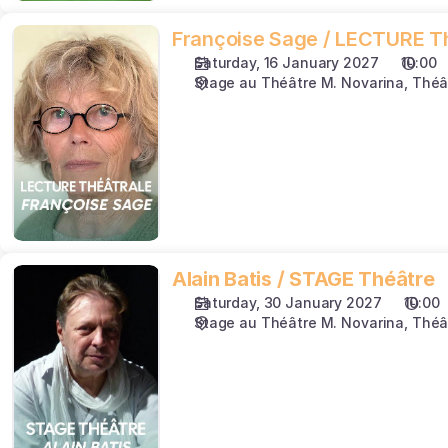
de
Savoie
Françoise
Françoise Sage / LECTURE T
Sage
Saturday, 16 January 2027
10:00
/
Stage au Théâtre M. Novarina
Théâ
LECTURE
Théâtrale
Alain
Alain Batis / STAGE Théâtre
Batis
Saturday, 30 January 2027
10:00
/
Stage au Théâtre M. Novarina
Théâ
STAGE
Théâtre