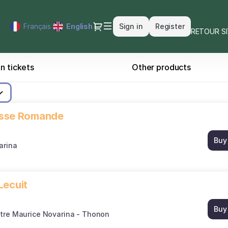
Dialog
Français
Current
English
Sign in
Register
RETOUR S
Language
n tickets
Other products
uisse Romande
Buy
arina
Lecuit
Buy
tre Maurice Novarina - Thonon