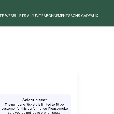
ITE WEB
BILLETS À L'UNITÉ
ABONNEMENTS
BONS CADEAUX
Select a seat
The number of tickets is limited to 10 per
customer for this performance. Please make
sure you do not leave orphan seats.