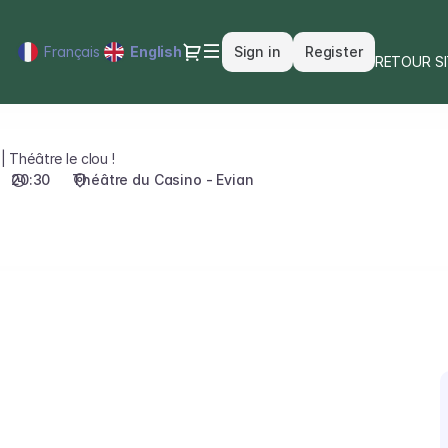
Dialog
Français
Current
English
Sign in
Register
RETOUR S
Language
| Théâtre le clou !
20:30
Théâtre du Casino - Evian