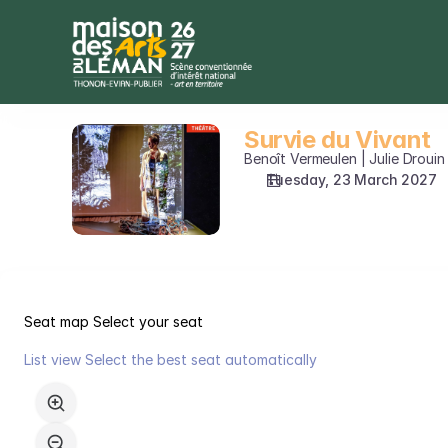
Seat
selection
on
map
[Théâtre
du
Survie du Vivant
Survie
Casino
du
Benoît Vermeulen | Julie Drouin 
-
Vivant
Tuesday, 23 March 2027
Evian
|
23.03.2027
-
20:30
|
Survie
Seat map
Select your seat
du
List view
Select the best seat automatically
Vivant]
Seat
-
map
Maison
des