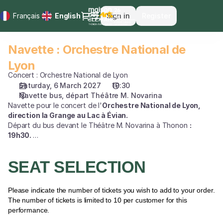
Seat
Dialog
Français
Current
English
Sign in
Register
selection
Language
[Navette
bus,
Navette : Orchestre National de
Navette
départ
:
Théâtre
Lyon
Orchestre
M.
Concert : Orchestre National de Lyon
National
Novarina
Saturday, 6 March 2027
19:30
de
|
Navette bus, départ Théâtre M. Novarina
Lyon
06.03.2027
Navette pour le concert de l'
Orchestre National de Lyon,
-
direction la Grange au Lac à Évian.
Départ du bus devant le Théâtre M. Novarina à Thonon
:
19:30
19h30.
|
Merci de vous présenter 5min en avance.
Navette
:
SEAT SELECTION
Orchestre
National
Please indicate the number of tickets you wish to add to your order.
de
The number of tickets is limited to 10 per customer for this
Lyon]
performance.
-