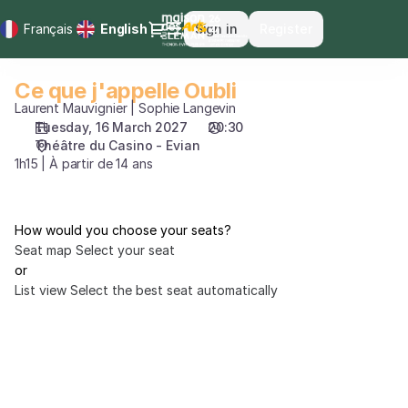
Seat
Dialog
Français
Current
English
Sign in
Register
selection
Language
[Théâtre
du
Ce que j'appelle Oubli
Ce
Casino
que
Laurent Mauvignier | Sophie Langevin
-
j'appelle
Tuesday, 16 March 2027
20:30
Evian
Théâtre du Casino - Evian
Oubli
|
1h15 | À partir de 14 ans
16.03.2027
-
20:30
|
How would you choose your seats?
Ce
Seat map
Select your seat
que
or
j'appelle
List view
Select the best seat automatically
Oubli]
-
Maison
des
Arts