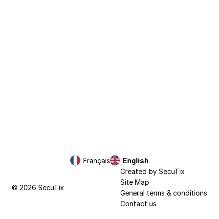
du
Léman
Page
Français
Current
English
footer
Language
Created by SecuTix
Site Map
© 2026 SecuTix
General terms & conditions
Contact us