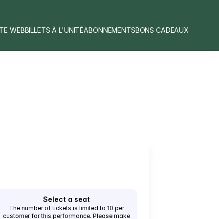
ITE WEB
BILLETS À L'UNITÉ
ABONNEMENTS
BONS CADEAUX
Select a seat
The number of tickets is limited to 10 per
customer for this performance. Please make