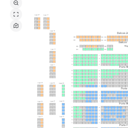
des
Arts
du
Léman