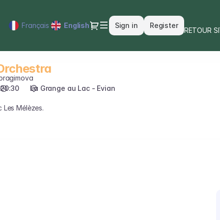
Dialog
Français
Current
English
Sign in
Register
RETOUR S
Language
Orchestra
Ibragimova
20:30
La Grange au Lac - Evian
c Les Mélèzes.