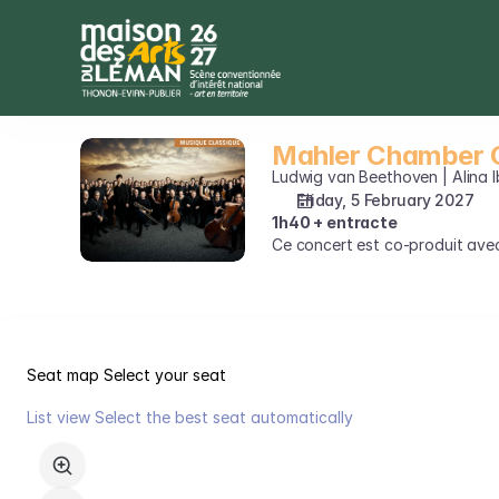
Seat
selection
on
map
[La
Grange
Mahler Chamber 
Mahler
au
Chamber
Ludwig van Beethoven | Alina 
Lac
Orchestra
Friday, 5 February 2027
-
1h40 + entracte
Evian
Ce concert est co-produit ave
|
05.02.2027
-
20:30
|
Seat map
Select your seat
Mahler
Chamber
List view
Select the best seat automatically
Orchestra]
Seat
-
map
Maison