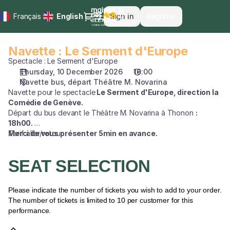
Seat
Dialog
Français
Current
English
Sign in
Register
selection
Language
[Navette
bus,
Navette : Le Serment d'Europe
Navette
départ
:
Spectacle : Le Serment d'Europe
Théâtre
Le
Thursday, 10 December 2026
18:00
M.
Navette bus, départ Théâtre M. Novarina
Serment
Novarina
Navette pour le spectacle
Le Serment d'Europe, direction la
d'Europe
|
Comédie de Genève.
10.12.2026
Départ du bus devant le Théâtre M. Novarina à Thonon
:
-
18h00.
18:00
Merci de vous présenter 5min en avance.
Tarif aller/retour
|
Navette
SEAT SELECTION
:
Le
Serment
Please indicate the number of tickets you wish to add to your order.
d'Europe]
The number of tickets is limited to 10 per customer for this
-
performance.
Maison