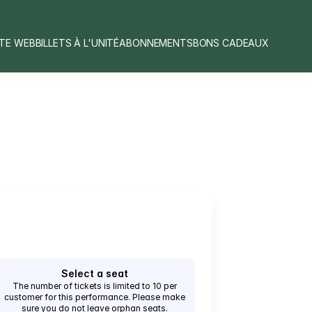
ITE WEB
BILLETS À L'UNITÉ
ABONNEMENTS
BONS CADEAUX
Select a seat
The number of tickets is limited to 10 per
customer for this performance. Please make
sure you do not leave orphan seats.