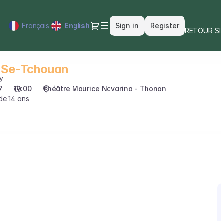
Dialog
Français
Current
English
Sign in
Register
RETOUR S
Language
 Se-Tchouan
y
7
19:00
Théâtre Maurice Novarina - Thonon
de 14 ans