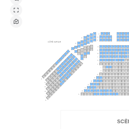
-
Maison
des
Arts
du
Léman