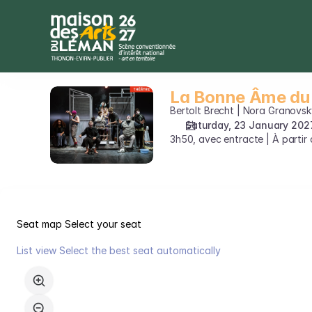
Seat
selection
on
map
[Théâtre
Maurice
La Bonne Âme du
La
Novarina
Bonne
Bertolt Brecht | Nora Granovsk
-
Âme
Saturday, 23 January 202
Thonon
3h50, avec entracte | À partir 
du
|
Se-
23.01.2027
Tchouan
-
19:00
|
La
Seat map
Select your seat
Bonne
List view
Select the best seat automatically
Âme
Seat
du
map
Se-
Tchouan]