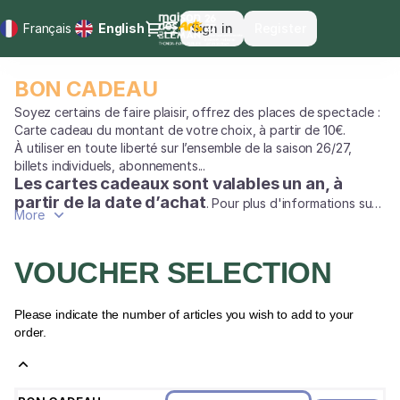
Item
Dialog
Français
Current
English
Sign in
Register
selection
Language
[BON
CADEAU]
BON CADEAU
BON
-
CADEAU
Maison
Soyez certains de faire plaisir, offrez des places de spectacle :
des
Carte cadeau du montant de votre choix, à partir de 10€.
Arts
À utiliser en toute liberté sur l’ensemble de la saison 26/27,
billets individuels, abonnements...
du
Les cartes cadeaux sont valables un an, à
Léman
partir de la date d’achat
. Pour plus d'informations sur
More
le fonctionnement des cartes cadeaux,
cliquez ici
VOUCHER SELECTION
Please indicate the number of articles you wish to add to your
order.