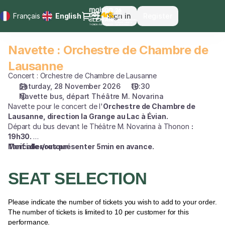
Seat
Dialog
Français
Current
English
Sign in
Register
selection
Language
[Navette
bus,
Navette : Orchestre de Chambre de
Navette
départ
:
Théâtre
Lausanne
Orchestre
M.
Concert : Orchestre de Chambre de Lausanne
de
Novarina
Saturday, 28 November 2026
19:30
Chambre
|
Navette bus, départ Théâtre M. Novarina
de
28.11.2026
Navette pour le concert de l'
Orchestre de Chambre de
Lausanne
-
Lausanne
, direction la Grange au Lac à Évian.
Départ du bus devant le Théâtre M. Novarina à Thonon
:
19:30
19h30.
|
Merci de vous présenter 5min en avance.
Tarif aller/retour
Navette
:
Orchestre
SEAT SELECTION
de
Chambre
Please indicate the number of tickets you wish to add to your order.
de
The number of tickets is limited to 10 per customer for this
Lausanne]
performance.