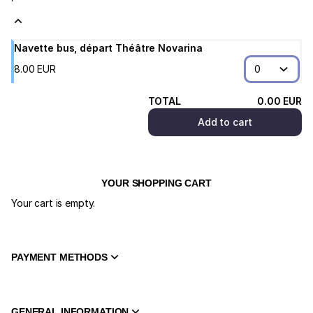
-
Maison
des
Arts
Navette bus, départ Théâtre Novarina
du
8
.
00
EUR
Léman
TOTAL
0
.
00
EUR
Add to cart
YOUR SHOPPING CART
Your cart is empty.
PAYMENT METHODS
GENERAL INFORMATION