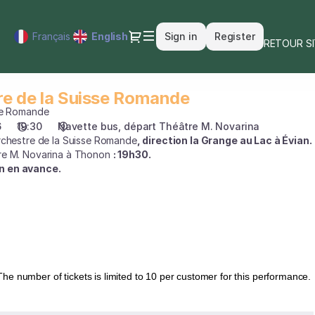
Dialog
Français
Current
English
Sign in
Register
RETOUR S
Language
re de la Suisse Romande
sse Romande
6
19:30
Navette bus, départ Théâtre M. Novarina
rchestre de la Suisse Romande
, direction la Grange au Lac à Évian.
re M. Novarina à Thonon
: 19h30.
n en avance.
The number of tickets is limited to 10 per customer for this performance.