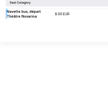
-
Seat Category
Maison
des
Navette bus, départ
8
.
00
EUR
Théâtre Novarina
Arts
du
Léman