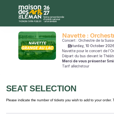
Seat
selection
[Navette
bus,
départ
Théâtre
Navette : Orchest
Navette
M.
:
Concert : Orchestre de la Sui
Novarina
Orchestre
Saturday, 10 October 202
|
Navette pour le concert de l'O
de
10.10.2026
Départ du bus devant le Théât
la
-
Merci de vous présenter 5mi
Suisse
19:30
Tarif aller/retour
Romande
|
Navette
:
SEAT SELECTION
Orchestre
de
la
Please indicate the number of tickets you wish to add to your order. 
Suisse
Romande]