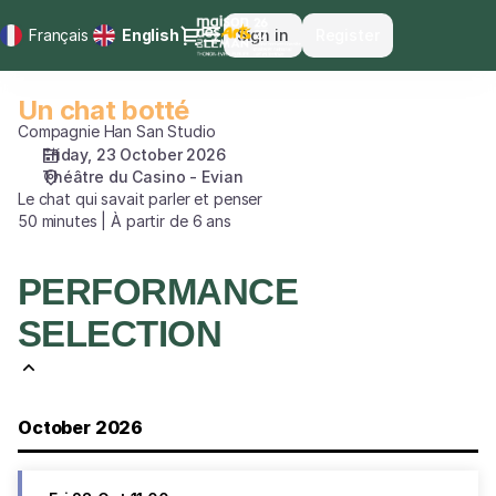
Performance
Dialog
Français
Current
English
Sign in
Register
selection
Language
[Un
chat
Un chat botté
Un
botté]
chat
Compagnie Han San Studio
-
botté
Friday, 23 October 2026
Maison
Théâtre du Casino - Evian
des
Le chat qui savait parler et penser
Arts
50 minutes | À partir de 6 ans
du
Léman
PERFORMANCE
SELECTION
October 2026