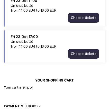
Fri
23 Oct
11:00
Un chat botté
from
14
.
00
EUR
to
16
.
00
EUR
Choose tickets
Un
chat
botté
Fri
Fri
23 Oct
17:00
23
Un chat botté
Oct
from
14
.
00
EUR
to
16
.
00
EUR
11:00
Choose tickets
from
Un
14.00
chat
EUR
botté
to
Fri
16.00
23
EUR
Oct
YOUR SHOPPING CART
17:00
Your cart is empty.
from
14.00
EUR
to
PAYMENT METHODS