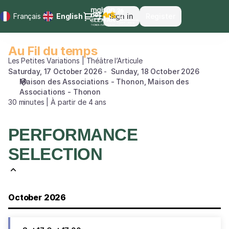
Performance
Dialog
Français
Current
English
Sign in
Register
selection
Language
[Au
Fil
Au Fil du temps
Au
du
Fil
Les Petites Variations | Théâtre l’Articule
temps]
du
Saturday, 17 October 2026
Sunday, 18 October 2026
-
Maison des Associations - Thonon
Maison des
temps
Maison
Associations - Thonon
des
30 minutes | À partir de 4 ans
Arts
du
Léman
PERFORMANCE
SELECTION
October 2026