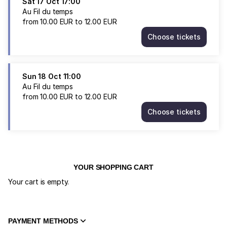
Sat
17 Oct
17:00
Au Fil du temps
from
10
.
00
EUR
to
12
.
00
EUR
Choose tickets
Au
Fil
du
temps
Sun
18 Oct
11:00
Sat
Au Fil du temps
17
from
10
.
00
EUR
to
12
.
00
EUR
Oct
Choose tickets
17:00
Au
from
Fil
10.00
du
EUR
temps
to
Sun
12.00
18
YOUR SHOPPING CART
EUR
Oct
Your cart is empty.
11:00
from
10.00
EUR
PAYMENT METHODS