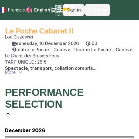
Performance
Dialog
Français
Current
English
Sign in
Register
selection
Language
[Le
Poche
Le Poche Cabaret II
Le
Cabaret
Poche
Lou Ciszewski
II]
Cabaret
Wednesday, 16 December 2026
19:00
-
Théâtre le Poche - Genève
Théâtre Le Poche - Genève
II
Maison
Le Chant des Bruants Fous
des
TARIF UNIQUE : 28 €
Arts
Spectacle, transport, collation compris.
du
More
Départ du bus devant le Théâtre Maurice Novarina : 17h30.
Léman
Collation après le spectacle.
PERFORMANCE
LES COLPORTEURS
D’autres spectacles sont à savourer sur les scènes des théâtres
SELECTION
amis et partenaires. PRENEZ LE BUS !
December 2026