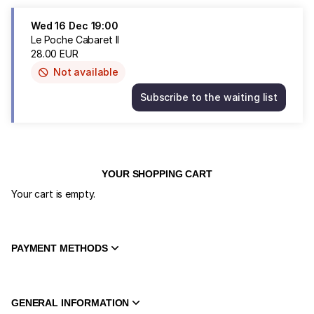
Wed
16 Dec
19:00
Le Poche Cabaret II
28
.
00
EUR
Not available
This
item
Subscribe to the waiting list
is
Le
out
Poche
of
Cabaret
availability
II
Wed
16
YOUR SHOPPING CART
Dec
Your cart is empty.
19:00
28.00
EUR
PAYMENT METHODS
GENERAL INFORMATION