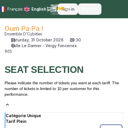
Seat
Dialog
Français
Current
English
Sign in
Register
selection
Language
[Salle
Le
Oum Pa Pa !
Oum
Damier
Pa
Ensemble D'Cybèles
-
Pa
Saturday, 31 October 2026
20:30
Veigy
Salle Le Damier - Veigy Foncenex
!
Foncenex
1h15
|
31.10.2026
-
SEAT SELECTION
20:30
|
Please indicate the number of tickets you want at each tariff. The
Oum
number of tickets is limited to 10 per customer for this
Pa
performance.
Pa
!]
-
Catégorie Unique
Maison
Tarif Plein
des